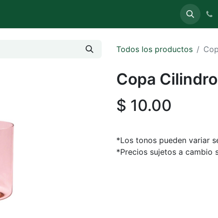
uete
Carpas
Sillas y Mesas
Stands (Expo)
Todos los productos
Cop
Copa Cilindr
$
10.00
*Los tonos pueden variar se
*Precios sujetos a cambio s