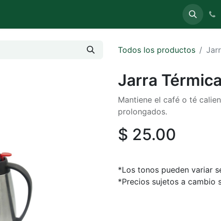
uete
Carpas
Sillas y Mesas
Stands (Expo)
Todos los productos
Jar
Jarra Térmic
Mantiene el café o té calie
prolongados.
$
25.00
*Los tonos pueden variar se
*Precios sujetos a cambio s