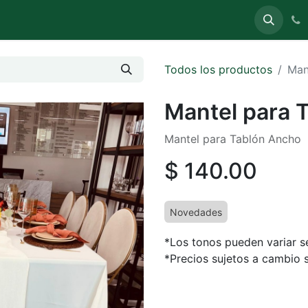
uete
Carpas
Sillas y Mesas
Stands (Expo)
Todos los productos
Man
Mantel para 
Mantel para Tablón Ancho
$
140.00
Novedades
*Los tonos pueden variar se
*Precios sujetos a cambio s