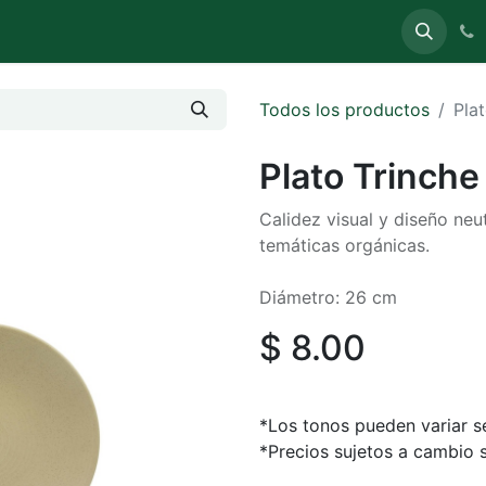
uete
Carpas
Sillas y Mesas
Stands (Expo)
Todos los productos
Pla
Plato Trinche
Calidez visual y diseño ne
temáticas orgánicas.
Diámetro: 26 cm
$
8.00
*Los tonos pueden variar se
*Precios sujetos a cambio s