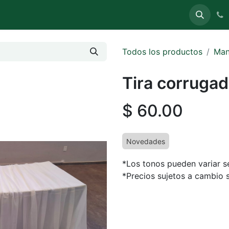
uete
Carpas
Sillas y Mesas
Stands (Expo)
Todos los productos
Man
Tira corrugad
$
60.00
Novedades
*Los tonos pueden variar se
*Precios sujetos a cambio s