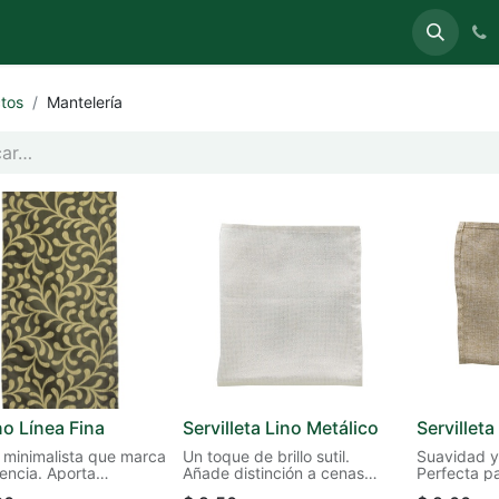
uete
Carpas
Sillas y Mesas
Stands (Expo)
tos
Mantelería
o Línea Fina
Servilleta Lino Metálico
Servilleta
e minimalista que marca
Un toque de brillo sutil.
Suavidad y
rencia. Aporta
Añade distinción a cenas
Perfecta p
ón visual y
formales o celebraciones
estilo más 