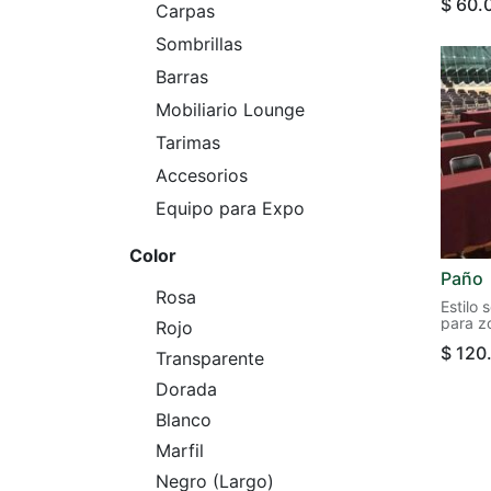
$
60.
sofisti
Carpas
Sombrillas
Barras
Mobiliario Lounge
Tarimas
Accesorios
Equipo para Expo
Color
Paño
Rosa
Estilo 
para zo
Rojo
estacio
$
120
montaje
Transparente
Dorada
Blanco
Marfil
Negro (Largo)