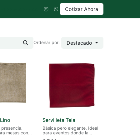
Cotizar Ahora
+1 555-555-5556
Destacado
Ordenar por:
 Lino
Servilleta Tela
 presencia.
Básica pero elegante. Ideal
ara mesas con
para eventos donde la
refinado y natural.
practicidad y la presentación