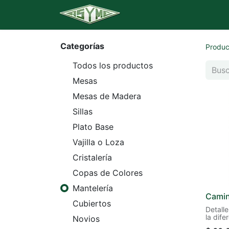
Inicio
Catálogo
Banq
Categorías
Produc
Todos los productos
Mesas
Mesas de Madera
Sillas
Plato Base
Vajilla o Loza
Cristalería
Copas de Colores
Mantelería
Camin
Cubiertos
Detall
la dife
Novios
direcci