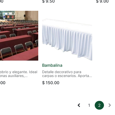
00
$
9.50
$
9.00
cación.
nocturnas.
Bambalina
sobrio y elegante. Ideal
Detalle decorativo para
nas auxiliares,
carpas o escenarios. Aporta
nes de servicio o
fluidez visual y elegancia en
.00
$
150.00
s institucionales.
eventos formales.
1
2