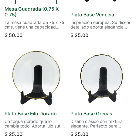
Mesa Cuadrada (0.75 X
0.75)
Plato Base Venecia
La mesa cuadrada de 75 x 75
Inspiración europea. Su diseño
cms, tiene una capacidad
detallado aporta elegancia
para 4 personas, cabe en la
histórica y refinada al montaje.
$
50.00
$
25.00
cajuela de tu carro.
Compacta, práctica y
Diámetro: 33 cm
perfecta para espacios
pequeños.
Plato Base Filo Dorado
Plato Base Grecas
Un toque dorado que lo
Diseño clásico con textura
cambia todo. Aporta lujo sutil
elegante. Perfecto para
a cada mesa.
eventos tradicionales o
$
25.00
$
25.00
formales.